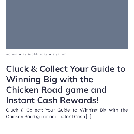
-
-
admin
25 Aralık 2025
3:52 pm
Cluck & Collect Your Guide to
Winning Big with the
Chicken Road game and
Instant Cash Rewards!
Cluck & Collect: Your Guide to Winning Big with the
Chicken Road game and Instant Cash […]