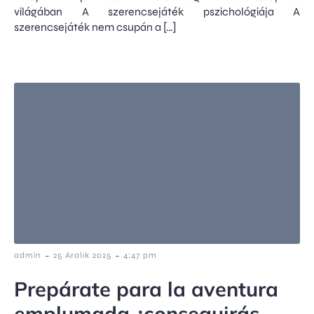
világában A szerencsejáték pszichológiája A
szerencsejáték nem csupán a […]
-
-
admin
25 Aralık 2025
4:47 pm
Prepárate para la aventura
emplumada ¿conseguirás