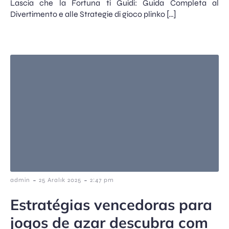
Lascia che la Fortuna ti Guidi: Guida Completa al
Divertimento e alle Strategie di gioco plinko […]
-
-
admin
25 Aralık 2025
2:47 pm
Estratégias vencedoras para
jogos de azar descubra com