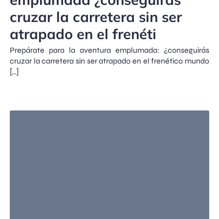
cruzar la carretera sin ser
atrapado en el frenéti
Prepárate para la aventura emplumada: ¿conseguirás
cruzar la carretera sin ser atrapado en el frenético mundo
[…]