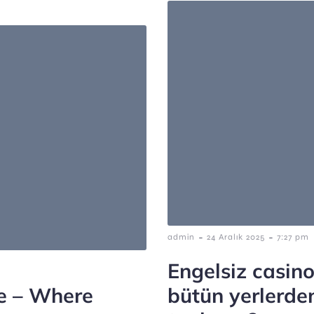
-
-
admin
24 Aralık 2025
7:27 pm
Engelsiz casino
e – Where
bütün yerlerden