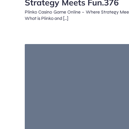
Strategy Meets Fun.376
Plinko Casino Game Online – Where Strategy Me
What is Plinko and […]