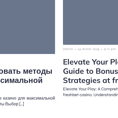
-
-
admin
24 Aralık 2025
9:17 pm
Elevate Your P
зовать методы
Guide to Bonu
ксимальной
Strategies at f
Elevate Your Play: A Compreh
freshbet casino. Understandin
 в казино для максимальной
ы Выбор […]