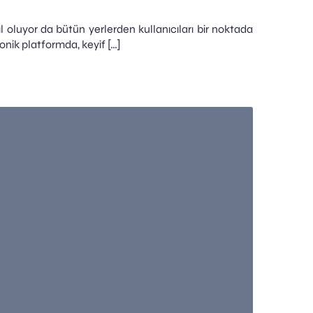
 oluyor da bütün yerlerden kullanıcıları bir noktada
nik platformda, keyif […]