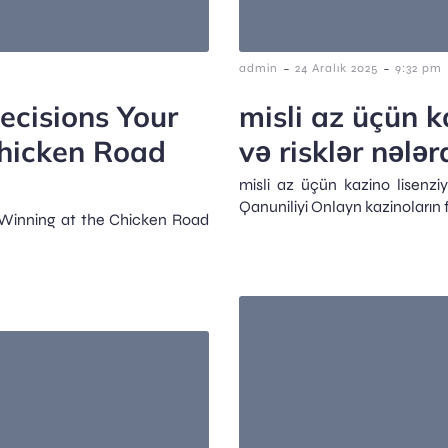
-
-
admin
24 Aralık 2025
9:32 pm
ecisions Your
misli az üçün k
Chicken Road
və risklər nələr
misli az üçün kazino lisenziy
Qanuniliyi Onlayn kazinoların f
o Winning at the Chicken Road