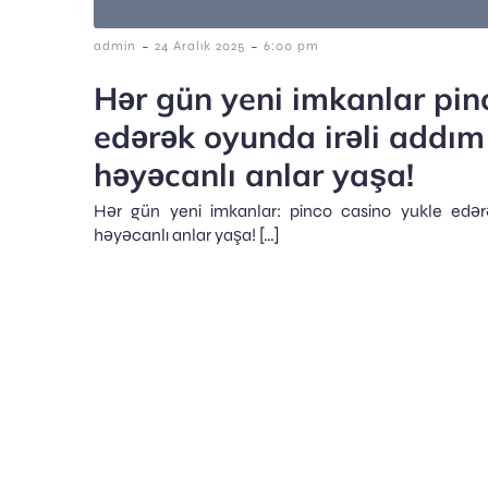
-
-
admin
24 Aralık 2025
6:00 pm
Hər gün yeni imkanlar pin
edərək oyunda irəli addım
həyəcanlı anlar yaşa!
Hər gün yeni imkanlar: pinco casino yukle edər
həyəcanlı anlar yaşa! […]