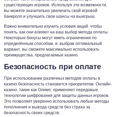
существующих игроков. Используя эти возможности,
вы можете значительно увеличить свой игровой
банкролл и улучшить свои шансы на выигрыш.
Важно внимательно изучить условия акций, чтобы
понять, как они влияют на ваш выбор метода оплаты.
Некоторые бонусы могут иметь ограничения по
определённым способам, и, выбрав оптимальный
вариант, вы сможете максимально использовать
преимущества, предлагаемые казино.
Безопасность при оплате
При использовании различных методов оплаты в
казино безопасность становится приоритетом. Онлайн-
казино, такие как Олимп, применяют передовые
технологии шифрования для защиты данных игроков.
Это позволяет уверенно использовать любые методы
пополнения и вывода средств без страха за
безопасность своих средств.