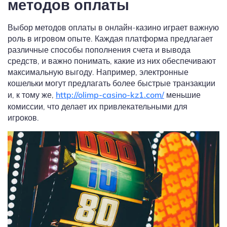
методов оплаты
Выбор методов оплаты в онлайн-казино играет важную
роль в игровом опыте. Каждая платформа предлагает
различные способы пополнения счета и вывода
средств, и важно понимать, какие из них обеспечивают
максимальную выгоду. Например, электронные
кошельки могут предлагать более быстрые транзакции
и, к тому же,
http://olimp-casino-kz1.com/
меньшие
комиссии, что делает их привлекательными для
игроков.