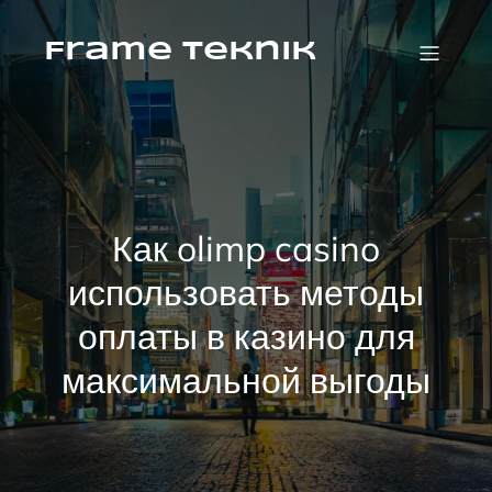
İçeriğe
geç
Frame Teknik
Как olimp casino
использовать методы
оплаты в казино для
максимальной выгоды