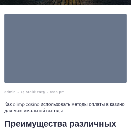
-
-
admin
24 Aralık 2025
8:00 pm
Как olimp casino использовать методы оплаты в казино
для максимальной выгоды
Преимущества различных