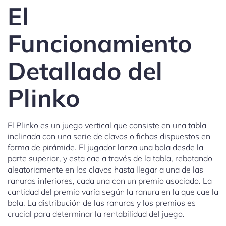
El
Funcionamiento
Detallado del
Plinko
El Plinko es un juego vertical que consiste en una tabla
inclinada con una serie de clavos o fichas dispuestos en
forma de pirámide. El jugador lanza una bola desde la
parte superior, y esta cae a través de la tabla, rebotando
aleatoriamente en los clavos hasta llegar a una de las
ranuras inferiores, cada una con un premio asociado. La
cantidad del premio varía según la ranura en la que cae la
bola. La distribución de las ranuras y los premios es
crucial para determinar la rentabilidad del juego.