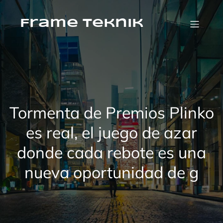
İçeriğe
geç
Frame Teknik
Tormenta de Premios Plinko
es real, el juego de azar
donde cada rebote es una
nueva oportunidad de g