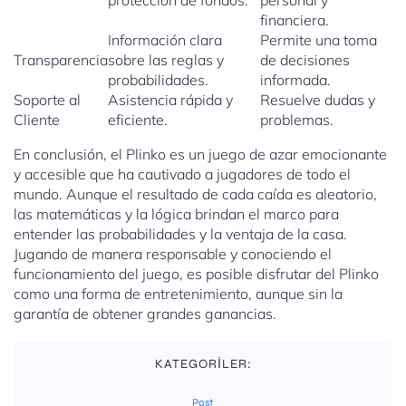
protección de fondos.
personal y
financiera.
Información clara
Permite una toma
Transparencia
sobre las reglas y
de decisiones
probabilidades.
informada.
Soporte al
Asistencia rápida y
Resuelve dudas y
Cliente
eficiente.
problemas.
En conclusión, el Plinko es un juego de azar emocionante
y accesible que ha cautivado a jugadores de todo el
mundo. Aunque el resultado de cada caída es aleatorio,
las matemáticas y la lógica brindan el marco para
entender las probabilidades y la ventaja de la casa.
Jugando de manera responsable y conociendo el
funcionamiento del juego, es posible disfrutar del Plinko
como una forma de entretenimiento, aunque sin la
garantía de obtener grandes ganancias.
KATEGORİLER:
Post