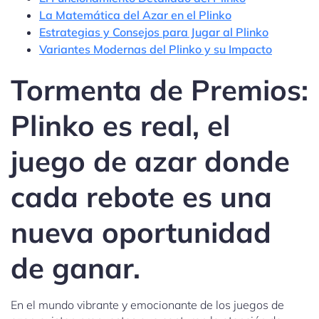
La Matemática del Azar en el Plinko
Estrategias y Consejos para Jugar al Plinko
Variantes Modernas del Plinko y su Impacto
Tormenta de Premios:
Plinko es real, el
juego de azar donde
cada rebote es una
nueva oportunidad
de ganar.
En el mundo vibrante y emocionante de los juegos de