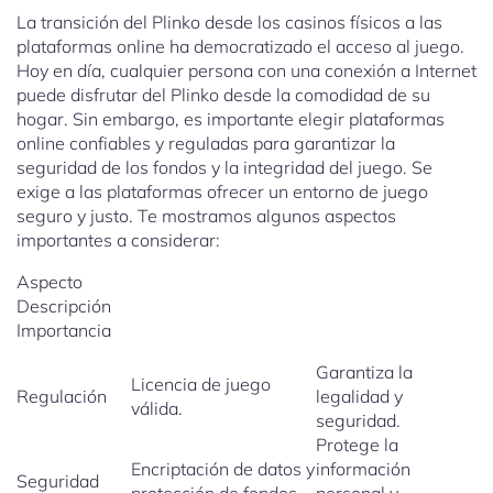
La transición del Plinko desde los casinos físicos a las
plataformas online ha democratizado el acceso al juego.
Hoy en día, cualquier persona con una conexión a Internet
puede disfrutar del Plinko desde la comodidad de su
hogar. Sin embargo, es importante elegir plataformas
online confiables y reguladas para garantizar la
seguridad de los fondos y la integridad del juego. Se
exige a las plataformas ofrecer un entorno de juego
seguro y justo. Te mostramos algunos aspectos
importantes a considerar:
Aspecto
Descripción
Importancia
Garantiza la
Licencia de juego
Regulación
legalidad y
válida.
seguridad.
Protege la
Encriptación de datos y
información
Seguridad