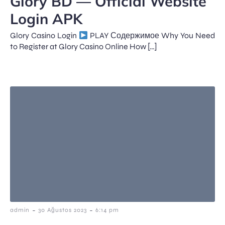
Glory BD — Official Website
Login APK
Glory Casino Login
PLAY Содержимое Why You Need
to Register at Glory Casino Online How […]
-
-
admin
30 Ağustos 2023
6:14 pm