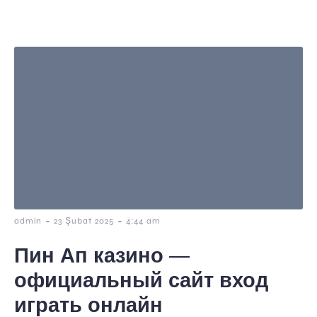
-
-
admin
23 Şubat 2025
4:44 am
Пин Ап казино —
официальный сайт вход
играть онлайн