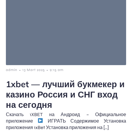
-
-
admin
13 Mart 2025
9:15 am
1xbet — лучший букмекер и
казино Россия и СНГ вход
на сегодня
Скачать 1XBET на Андроид – Официальное
приложение
ИГРАТЬ Содержимое Установка
приложения 1xBet Установка приложения на […]